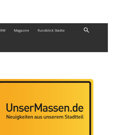
NRW
Magazine
Rundblick Städte