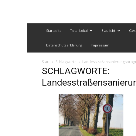
Startseite
Total Lokal
Blaulicht
Ges
Datenschutzerklärung
Impressum
Start
Schlagworte
Landesstraßensanierungspro
SCHLAGWORTE:
Landesstraßensanier