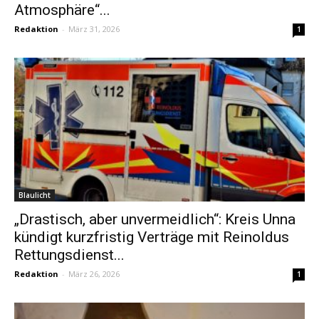
Atmosphäre“...
Redaktion
-
März 31, 2026
1
Blaulicht
„Drastisch, aber unvermeidlich“: Kreis Unna
kündigt kurzfristig Verträge mit Reinoldus
Rettungsdienst...
Redaktion
-
März 26, 2026
1