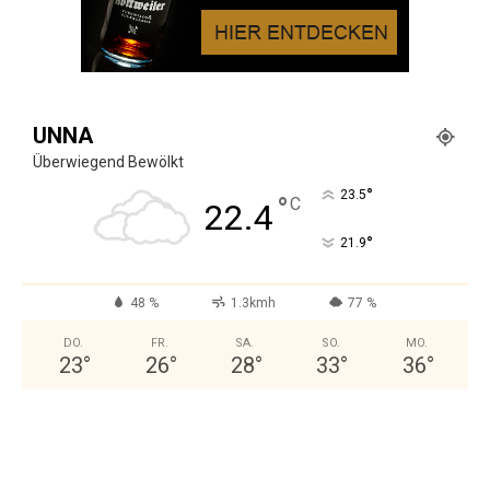
UNNA
Überwiegend Bewölkt
°
23.5
°
C
22.4
°
21.9
48 %
1.3kmh
77 %
DO.
FR.
SA.
SO.
MO.
23
°
26
°
28
°
33
°
36
°