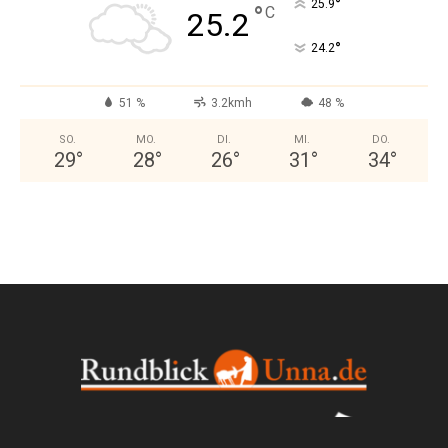
°
25.9
°
C
25.2
°
24.2
51 %
3.2kmh
48 %
SO.
MO.
DI.
MI.
DO.
29
°
28
°
26
°
31
°
34
°