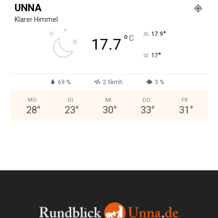
UNNA
Klarer Himmel
°
17.9
°
C
17.7
°
17
69 %
2.5kmh
3 %
MO.
DI.
MI.
DO.
FR.
28
°
23
°
30
°
33
°
31
°