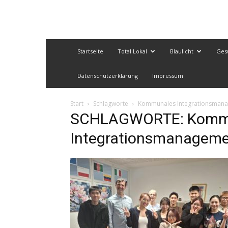
Startseite
Total Lokal
Blaulicht
Ges
Datenschutzerklärung
Impressum
Start
Schlagworte
Kommunales Integrationsman
SCHLAGWORTE: Komm
Integrationsmanagem