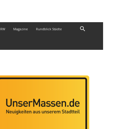
NRW
Magazine
Rundblick Städte