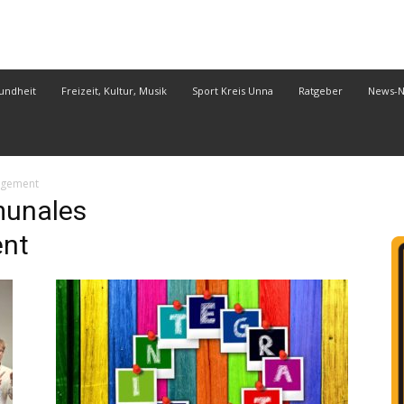
undheit
Freizeit, Kultur, Musik
Sport Kreis Unna
Ratgeber
News-
agement
unales
ent