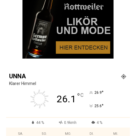
UNNA
Klarer Himmel
°
26.9
°
C
26.1
°
25.6
44 %
0.9kmh
4 %
SA.
SO.
MO.
DI.
MI.