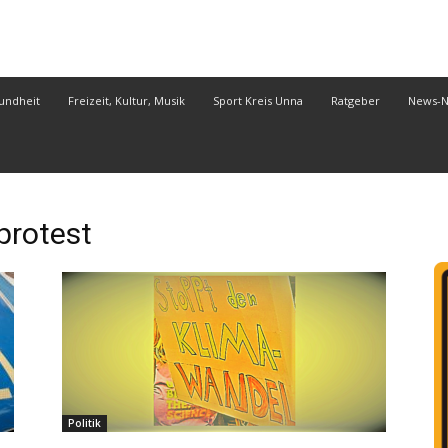
undheit
Freizeit, Kultur, Musik
Sport Kreis Unna
Ratgeber
News-
rotest
Politik