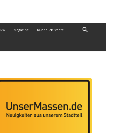
NRW
Magazine
Rundblick Städte