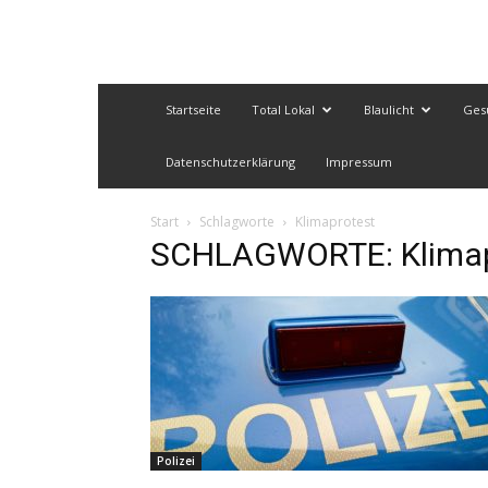
Startseite
Total Lokal
Blaulicht
Ges
Datenschutzerklärung
Impressum
Start
Schlagworte
Klimaprotest
SCHLAGWORTE: Klimap
Polizei