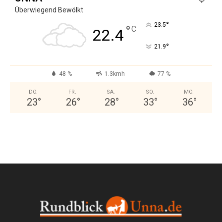
Überwiegend Bewölkt
°
23.5
°
C
22.4
°
21.9
48 %
1.3kmh
77 %
DO.
FR.
SA.
SO.
MO.
23
°
26
°
28
°
33
°
36
°