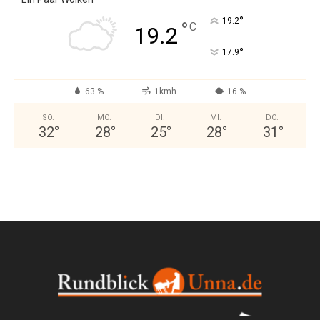
°
19.2
°
C
19.2
°
17.9
63 %
1kmh
16 %
SO.
MO.
DI.
MI.
DO.
32
°
28
°
25
°
28
°
31
°