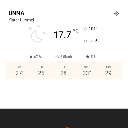
UNNA
Klarer Himmel
°
18.1
°
C
17.7
°
17.3
67 %
3.5kmh
5 %
DO.
FR.
SA.
SO.
MO.
27
°
25
°
28
°
33
°
29
°