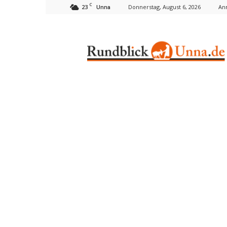
C
23
Donnerstag, August 6, 2026
An
Unna
Rundblick
Unna