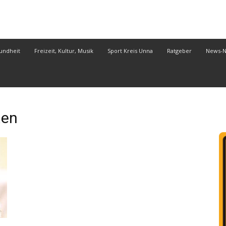
undheit
Freizeit, Kultur, Musik
Sport Kreis Unna
Ratgeber
News-
äen