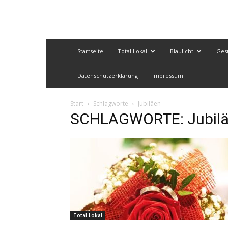
Startseite
Total Lokal
Blaulicht
Ges
Datenschutzerklärung
Impressum
Start
Schlagworte
Jubiläen
SCHLAGWORTE: Jubil
Total Lokal