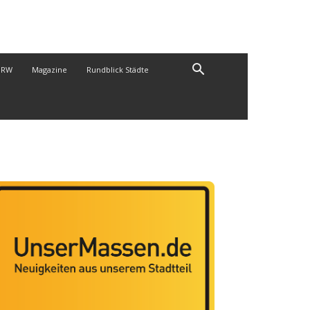
NRW
Magazine
Rundblick Städte