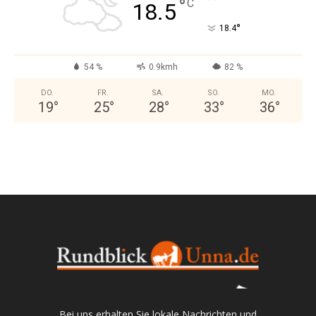
°
C
18.5
°
18.4
54 %
0.9kmh
82 %
DO.
FR.
SA.
SO.
MO.
19
°
25
°
28
°
33
°
36
°
Bei uns erhalten Sie lokale Nachrichten und