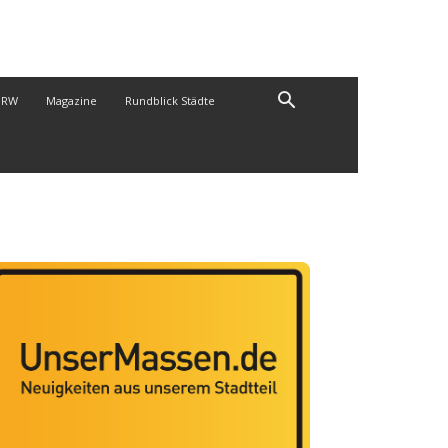
NRW
Magazine
Rundblick Städte