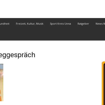
undheit
Freizeit, Kultur, Musik
Sport Kreis Unna
Ratgeber
News-
eggespräch