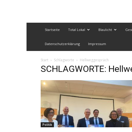
Startseite
Total Lokal
Blaulicht
Ges
Datenschutzerklärung
Impressum
Start
Schlagworte
Hellweggespräch
SCHLAGWORTE: Hellw
Politik