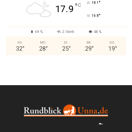
°
18.1
°
C
17.9
°
16.8
69 %
2.1kmh
48 %
SO.
MO.
DI.
MI.
DO.
32
°
28
°
25
°
29
°
19
°