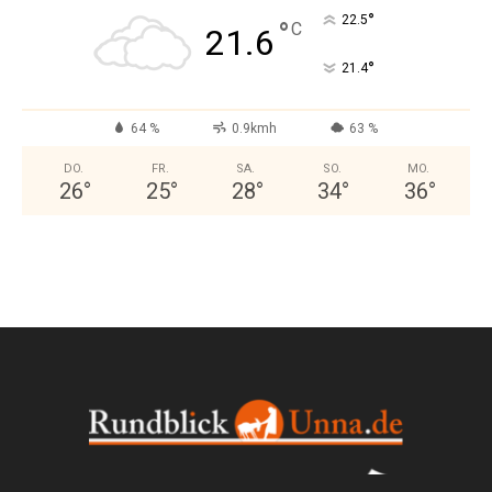
°
22.5
°
C
21.6
°
21.4
64 %
0.9kmh
63 %
DO.
FR.
SA.
SO.
MO.
26
°
25
°
28
°
34
°
36
°