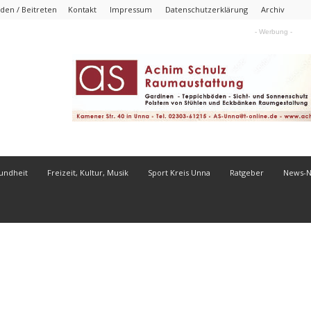
den / Beitreten
Kontakt
Impressum
Datenschutzerklärung
Archiv
- Werbung -
undheit
Freizeit, Kultur, Musik
Sport Kreis Unna
Ratgeber
News-