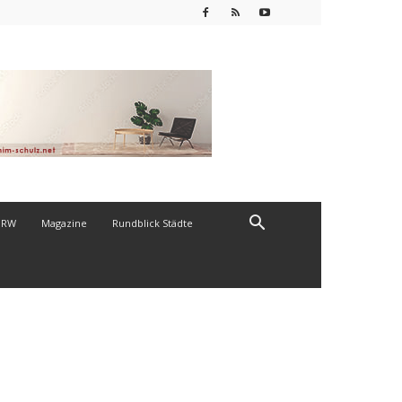
NRW
Magazine
Rundblick Städte