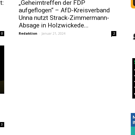
t:
„Geheimtreffen der FDP
aufgeflogen“ – AfD-Kreisverband
Unna nutzt Strack-Zimmermann-
Absage in Holzwickede...
Redaktion
-
Januar 21, 2024
0
2
3