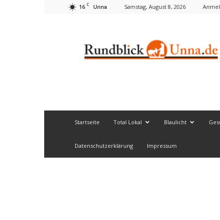
C
16
Samstag, August 8, 2026
Anmel
Unna
Rundblick
Unna
Startseite
Total Lokal
Blaulicht
Ges
Datenschutzerklärung
Impressum