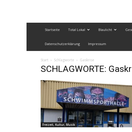
Startseite
Total Lokal
Blaulicht
Ges
Datenschutzerklärung
Impressum
Start
Schlagworte
Gaskrise
SCHLAGWORTE: Gaskr
Freizeit, Kultur, Musik