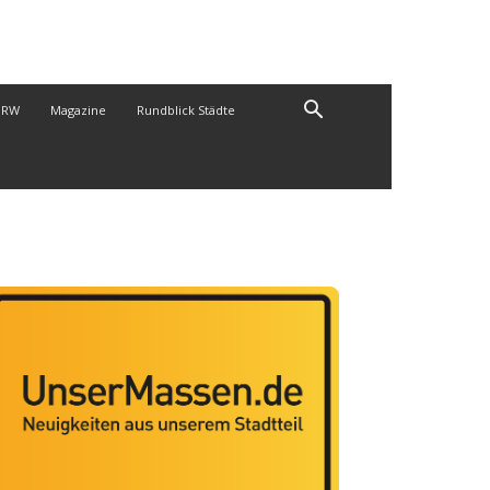
NRW
Magazine
Rundblick Städte