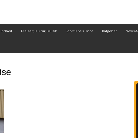
undheit
Freizeit, Kultur, Musik
Sport Kreis Unna
Ratgeber
News-
ise