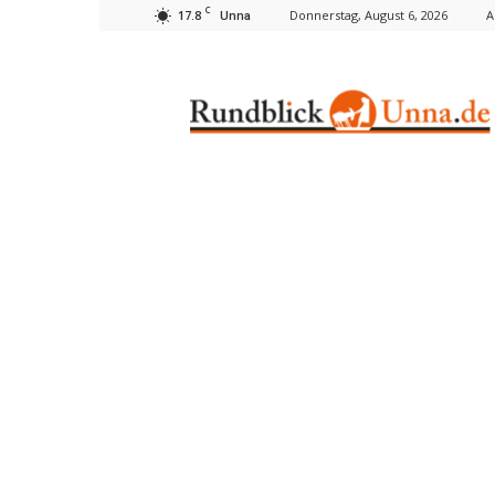
C
17.8
Donnerstag, August 6, 2026
A
Unna
Rundblick
Unna