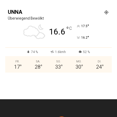
UNNA
Überwiegend Bewölkt
°
17.5
°
C
16.6
°
16.2
74 %
1.6kmh
52 %
FR.
SA.
SO.
MO.
DI.
17
°
28
°
33
°
30
°
24
°