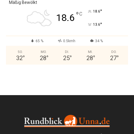
Mäßig Bewölkt
°
18.6
°
C
18.6
°
13.6
65 %
0.5kmh
34 %
SO.
MO.
DI.
MI.
DO.
32
°
28
°
25
°
28
°
27
°