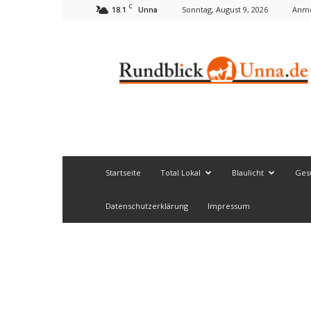
C
18.1
Sonntag, August 9, 2026
Anme
Unna
Rundblick
Unna
Startseite
Total Lokal
Blaulicht
Ges
Datenschutzerklärung
Impressum