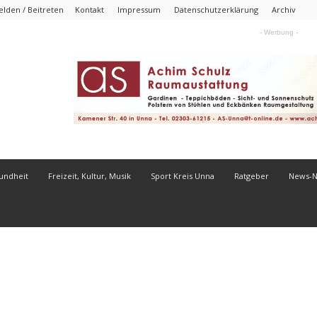
lden / Beitreten
Kontakt
Impressum
Datenschutzerklärung
Archiv
- Werbung -
undheit
Freizeit, Kultur, Musik
Sport Kreis Unna
Ratgeber
News-