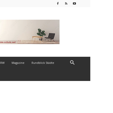
NRW
Magazine
Rundblick Städte