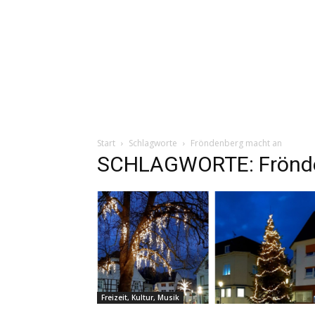
Start
Schlagworte
Fröndenberg macht an
SCHLAGWORTE: Frönde
Freizeit, Kultur, Musik