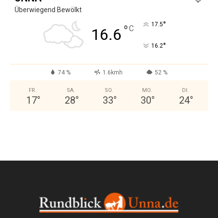
Überwiegend Bewölkt
°
17.5
°
C
16.6
°
16.2
74 %
1.6kmh
52 %
FR.
SA.
SO.
MO.
DI.
17
°
28
°
33
°
30
°
24
°