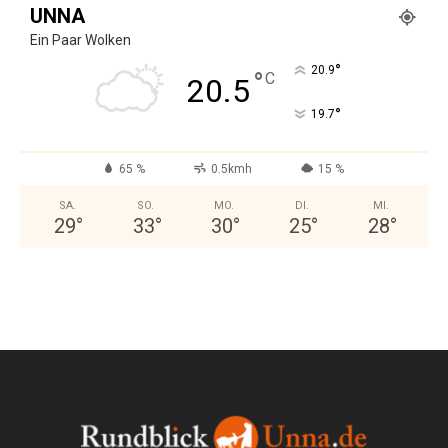
UNNA
Ein Paar Wolken
°
20.9
°
C
20.5
°
19.7
65 %
0.5kmh
15 %
SA.
SO.
MO.
DI.
MI.
29
°
33
°
30
°
25
°
28
°