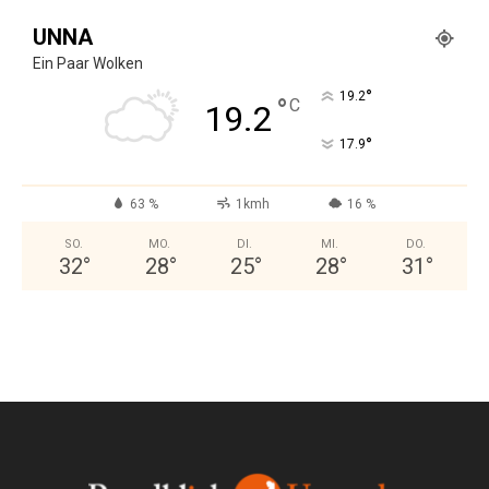
UNNA
Ein Paar Wolken
°
19.2
°
C
19.2
°
17.9
63 %
1kmh
16 %
SO.
MO.
DI.
MI.
DO.
32
°
28
°
25
°
28
°
31
°