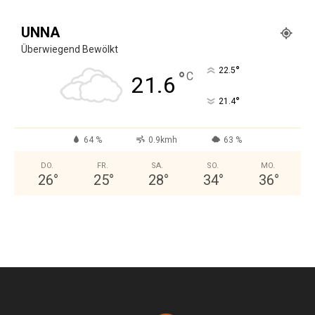
UNNA
Überwiegend Bewölkt
°
22.5
°
C
21.6
°
21.4
64 %
0.9kmh
63 %
DO.
FR.
SA.
SO.
MO.
26
°
25
°
28
°
34
°
36
°