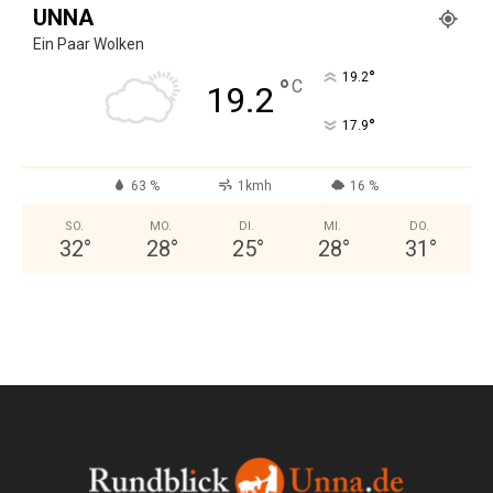
UNNA
Ein Paar Wolken
°
19.2
°
C
19.2
°
17.9
63 %
1kmh
16 %
SO.
MO.
DI.
MI.
DO.
32
°
28
°
25
°
28
°
31
°