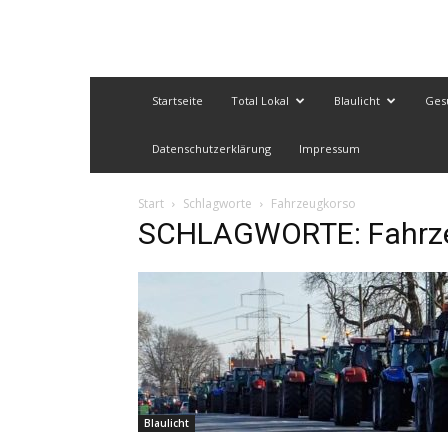
Startseite
Total Lokal
Blaulicht
Ges
Datenschutzerklärung
Impressum
Start
Schlagworte
Fahrzeugkorso
SCHLAGWORTE: Fahrz
Blaulicht