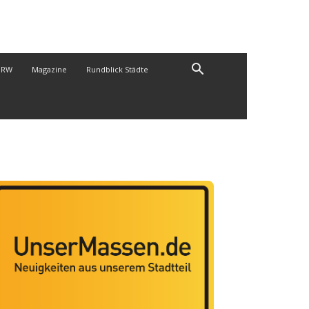
NRW
Magazine
Rundblick Städte