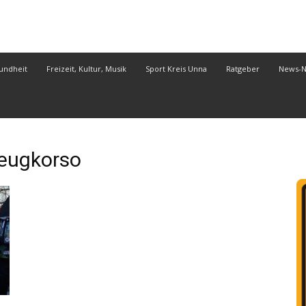
undheit
Freizeit, Kultur, Musik
Sport Kreis Unna
Ratgeber
News-
eugkorso