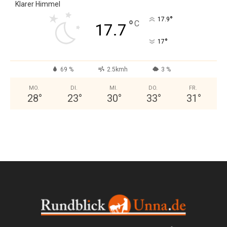
Klarer Himmel
°
17.9
°
C
17.7
°
17
69 %
2.5kmh
3 %
MO.
DI.
MI.
DO.
FR.
28
°
23
°
30
°
33
°
31
°