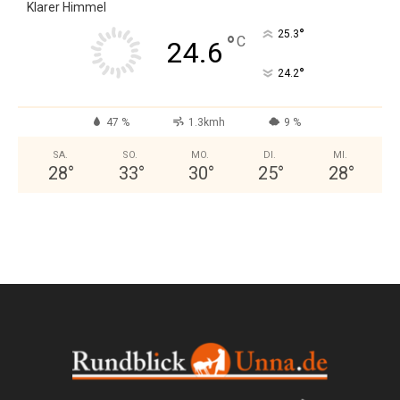
Klarer Himmel
°
25.3
°
C
24.6
°
24.2
47 %
1.3kmh
9 %
SA.
SO.
MO.
DI.
MI.
28
°
33
°
30
°
25
°
28
°