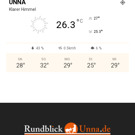
UNNA
Klarer Himmel
°
27
°
C
26.3
°
25.3
43 %
0.5kmh
6 %
SA.
SO.
MO.
DI.
MI.
28
°
32
°
29
°
25
°
29
°