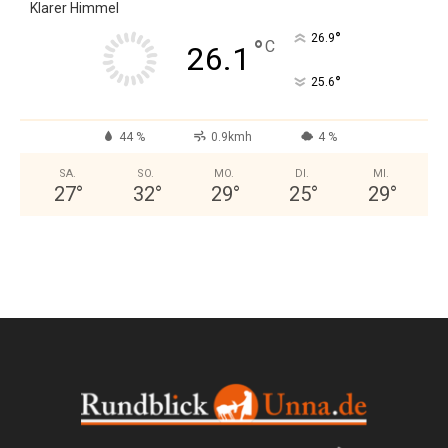
Klarer Himmel
°
26.9
°
C
26.1
°
25.6
44 %
0.9kmh
4 %
SA.
SO.
MO.
DI.
MI.
27
°
32
°
29
°
25
°
29
°