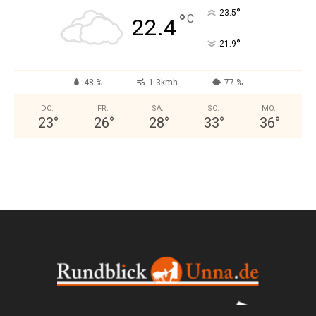
°
23.5
°
C
22.4
°
21.9
48 %
1.3kmh
77 %
DO.
FR.
SA.
SO.
MO.
23
°
26
°
28
°
33
°
36
°