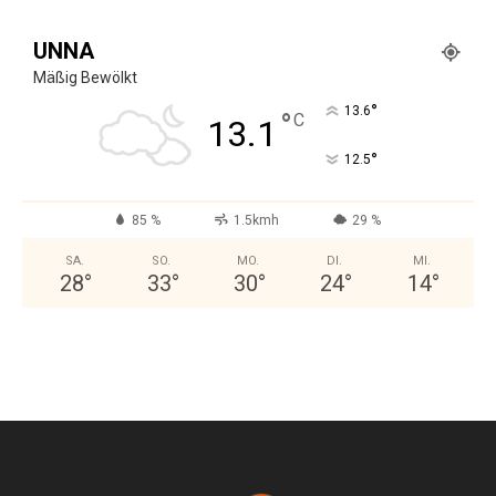
UNNA
Mäßig Bewölkt
°
13.6
°
C
13.1
°
12.5
85 %
1.5kmh
29 %
SA.
SO.
MO.
DI.
MI.
28
°
33
°
30
°
24
°
14
°