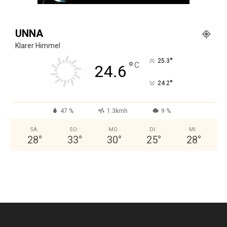
UNNA
Klarer Himmel
°
25.3
°
C
24.6
°
24.2
47 %
1.3kmh
9 %
SA.
SO.
MO.
DI.
MI.
28
°
33
°
30
°
25
°
28
°