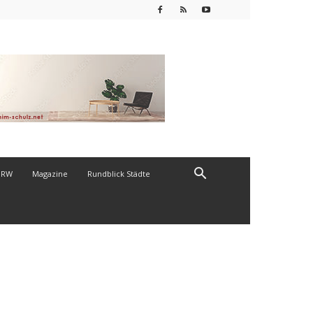
NRW
Magazine
Rundblick Städte