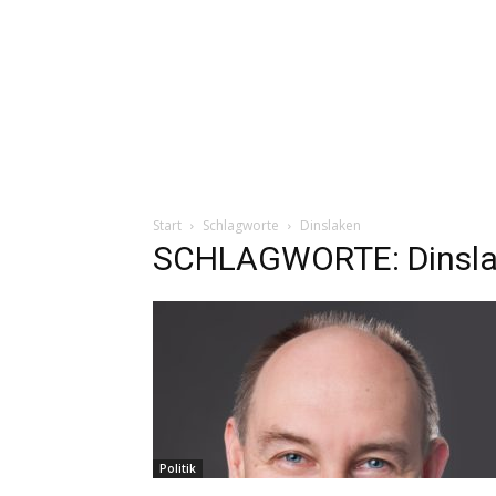
Start
Schlagworte
Dinslaken
SCHLAGWORTE: Dinsl
Politik