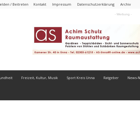
lden / Beitreten
Kontakt
Impressum
Datenschutzerklärung
Archiv
- Werbung -
undheit
Freizeit, Kultur, Musik
Sport Kreis Unna
Ratgeber
News-