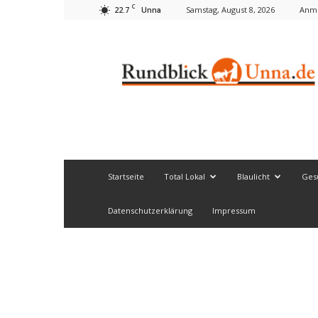
C
22.7
Samstag, August 8, 2026
Anme
Unna
Rundblick
Unna
Startseite
Total Lokal
Blaulicht
Ges
Datenschutzerklärung
Impressum