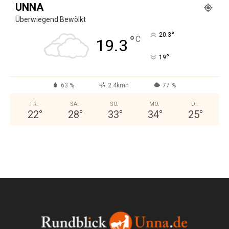
UNNA
Überwiegend Bewölkt
°
20.3
°
C
19.3
°
19
63 %
2.4kmh
77 %
FR.
SA.
SO.
MO.
DI.
22
°
28
°
33
°
34
°
25
°