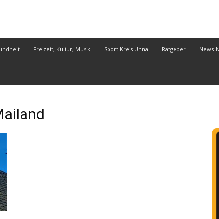
undheit
Freizeit, Kultur, Musik
Sport Kreis Unna
Ratgeber
News-
ailand