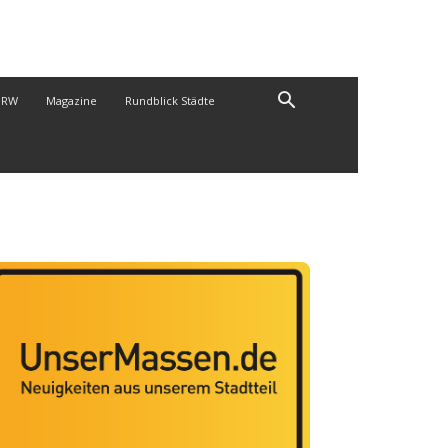
NRW
Magazine
Rundblick Städte