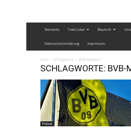
Startseite
Total Lokal
Blaulicht
Ges
Datenschutzerklärung
Impressum
Start
Schlagworte
BVB-Mailand
SCHLAGWORTE: BVB-M
Polizei