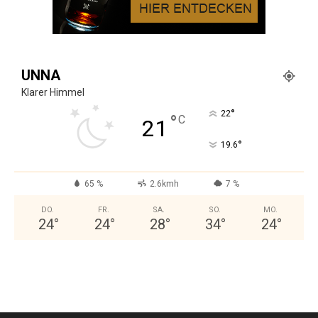
UNNA
Klarer Himmel
°
22
°
C
21
°
19.6
65 %
2.6kmh
7 %
DO.
FR.
SA.
SO.
MO.
24
°
24
°
28
°
34
°
24
°