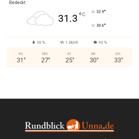
Bedeckt
°
32.9
°
C
31.3
°
30.6
30 %
1.3kmh
93 %
SO.
MO.
DI.
MI.
DO.
31
°
27
°
25
°
30
°
33
°