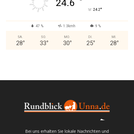
°
24.6
°
24.2
47 %
1.3kmh
9 %
SA.
SO.
MO.
DI.
MI.
28
°
33
°
30
°
25
°
28
°
Bei uns erhalten Sie lokale Nachrichten und