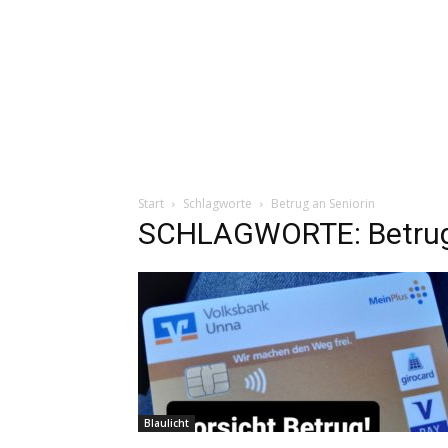
Start
Schlagworte
Betrug an Seniorin
SCHLAGWORTE: Betrug 
Blaulicht