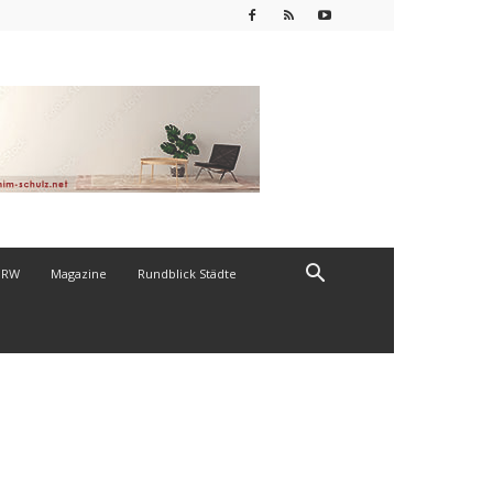
NRW
Magazine
Rundblick Städte