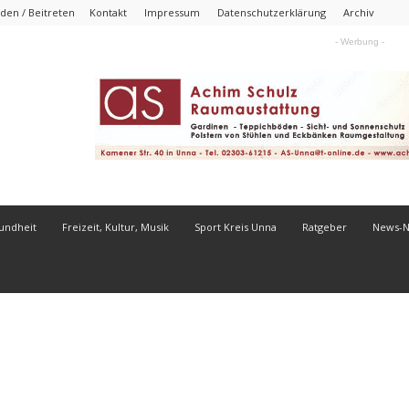
den / Beitreten
Kontakt
Impressum
Datenschutzerklärung
Archiv
- Werbung -
undheit
Freizeit, Kultur, Musik
Sport Kreis Unna
Ratgeber
News-