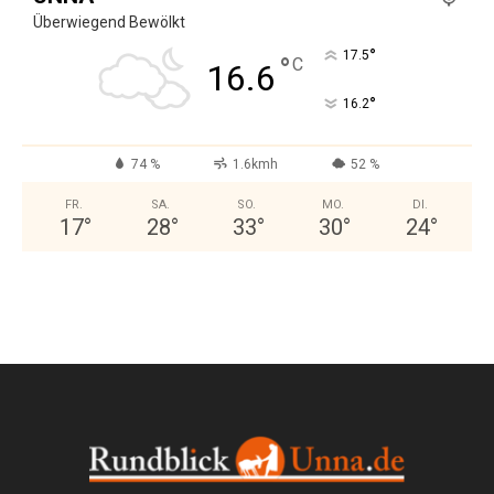
Überwiegend Bewölkt
°
17.5
°
C
16.6
°
16.2
74 %
1.6kmh
52 %
FR.
SA.
SO.
MO.
DI.
17
°
28
°
33
°
30
°
24
°