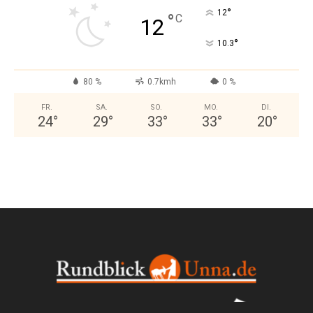
°
12
°
C
12
°
10.3
80 %
0.7kmh
0 %
FR.
SA.
SO.
MO.
DI.
24
°
29
°
33
°
33
°
20
°