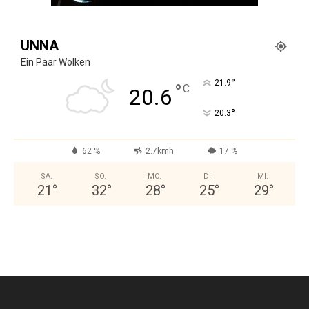
UNNA
Ein Paar Wolken
°
21.9
°
C
20.6
°
20.3
62 %
2.7kmh
17 %
SA.
SO.
MO.
DI.
MI.
21
°
32
°
28
°
25
°
29
°