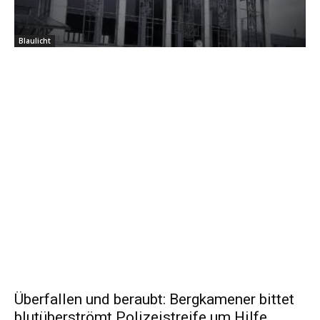
Blaulicht
Überfallen und beraubt: Bergkamener bittet
blutüberströmt Polizeistreife um Hilfe