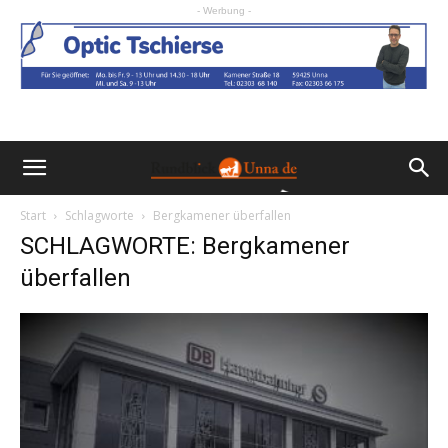
- Werbung -
Start
Schlagworte
Bergkamener überfallen
SCHLAGWORTE: Bergkamener
überfallen