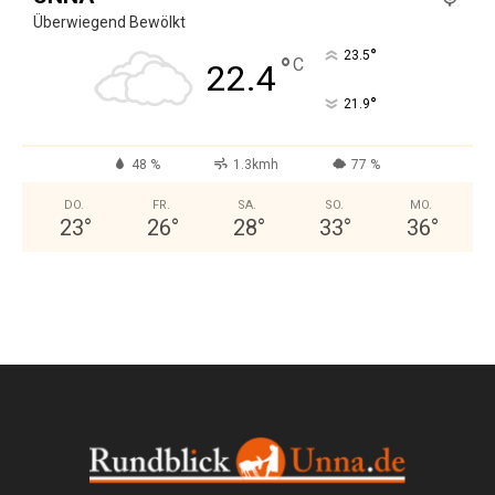
Überwiegend Bewölkt
°
23.5
°
C
22.4
°
21.9
48 %
1.3kmh
77 %
DO.
FR.
SA.
SO.
MO.
23
°
26
°
28
°
33
°
36
°