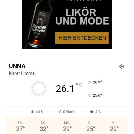
UNNA
Klarer Himmel
°
26.9
°
C
26.1
°
25.6
44 %
0.9kmh
4 %
SA.
SO.
MO.
DI.
MI.
27
°
32
°
29
°
25
°
29
°