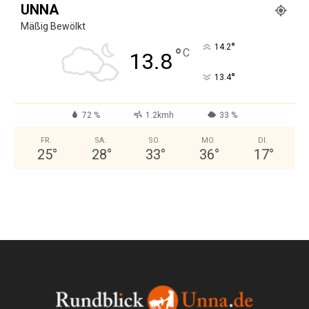
UNNA
Mäßig Bewölkt
°
14.2
°
C
13.8
°
13.4
72 %
1.2kmh
33 %
FR.
SA.
SO.
MO.
DI.
25
°
28
°
33
°
36
°
17
°