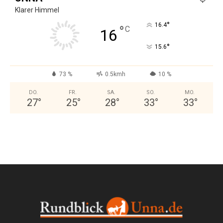
Klarer Himmel
°
16.4
°
C
16
°
15.6
73 %
0.5kmh
10 %
DO.
FR.
SA.
SO.
MO.
27
°
25
°
28
°
33
°
33
°