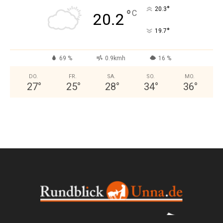
°
20.3
°
C
20.2
°
19.7
69 %
0.9kmh
16 %
DO.
FR.
SA.
SO.
MO.
27
°
25
°
28
°
34
°
36
°