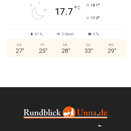
°
18.1
°
C
17.7
°
17.3
67 %
3.5kmh
5 %
DO.
FR.
SA.
SO.
MO.
27
°
25
°
28
°
33
°
29
°