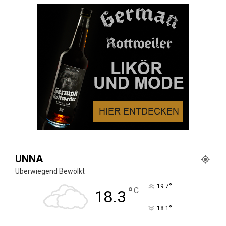
UNNA
Überwiegend Bewölkt
°
19.7
°
C
18.3
°
18.1