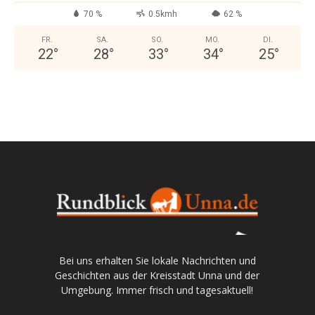
70 %
0.5kmh
62 %
FR.
SA.
SO.
MO.
DI.
22
°
28
°
33
°
34
°
25
°
Bei uns erhalten Sie lokale Nachrichten und
Geschichten aus der Kreisstadt Unna und der
Umgebung. Immer frisch und tagesaktuell!